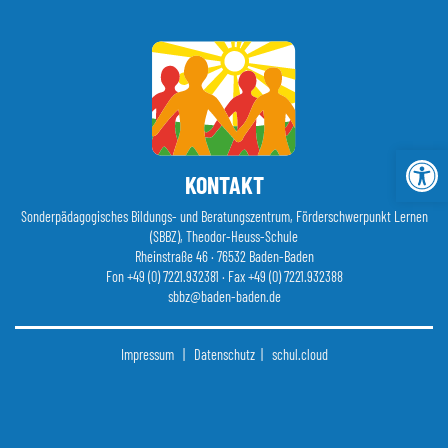
Zum
Inhalt
springen
Werkzeugleis
KONTAKT
Sonderpädagogisches Bildungs- und Beratungszentrum, Förderschwerpunkt Lernen
(SBBZ), Theodor-Heuss-Schule
Rheinstraße 46 · 76532 Baden-Baden
Fon
+49 (0) 7221.932381
· Fax +49 (0) 7221.932388
sbbz@baden-baden.de
Impressum
|
Datenschutz |
schul.cloud