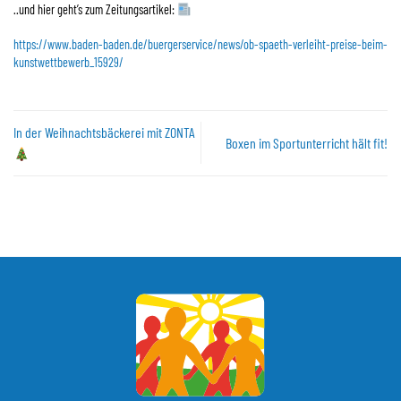
..und hier geht’s zum Zeitungsartikel:
https://www.baden-baden.de/buergerservice/news/ob-spaeth-verleiht-preise-beim-
kunstwettbewerb_15929/
In der Weihnachtsbäckerei mit ZONTA
Boxen im Sportunterricht hält fit!